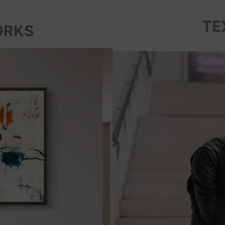
TE
ORKS