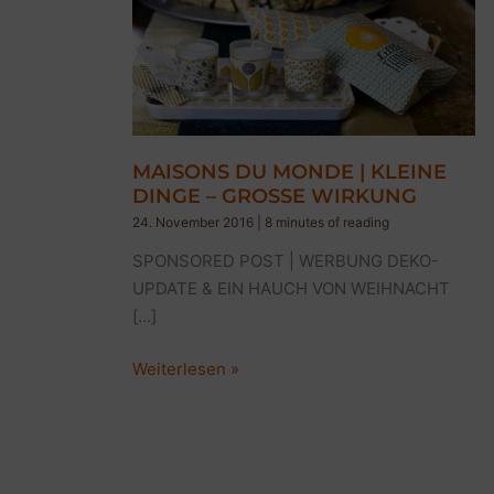
MAISONS DU MONDE | KLEINE
DINGE – GROSSE WIRKUNG
24. November 2016
|
8 minutes of reading
SPONSORED POST | WERBUNG DEKO-
UPDATE & EIN HAUCH VON WEIHNACHT
[…]
MAISONS
Weiterlesen »
DU
MONDE
|
KLEINE