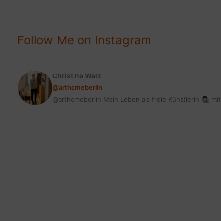
DINGE
–
GROSSE
Follow Me on Instagram
WIRKUNG
Christina Walz
@arthomeberlin
@arthomeberlin Mein Leben als freie Künstlerin 👩🏻‍🎨 