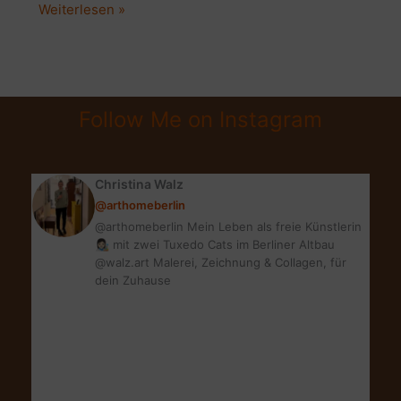
ADVENTSKRANZ
Weiterlesen »
&
WEIHNACHTSDEKO
IM
SCANDI
Follow Me on Instagram
BOHO
STYLE
Christina Walz
@arthomeberlin
@arthomeberlin Mein Leben als freie Künstlerin
👩🏻‍🎨 mit zwei Tuxedo Cats im Berliner Altbau
@walz.art Malerei, Zeichnung & Collagen, für
dein Zuhause