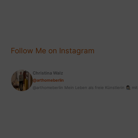
ANDERS
|
SO
GEHT’S
Follow Me on Instagram
Christina Walz
@arthomeberlin
@arthomeberlin Mein Leben als freie Künstlerin 👩🏻‍🎨 