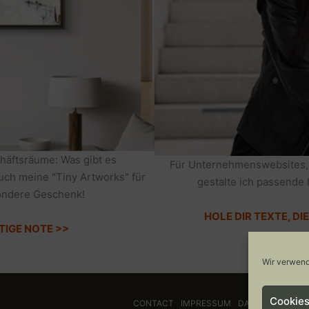
häftsräume: Was gibt es
Für Unternehmenswebsites,
auch meine "Tiny Artworks" für
gestalte ich passende 
sondere Geschenk!
HOLE DIR TEXTE, D
TIGE NOTE >>
Wir verwend
Cookies
CONTACT
IMPRESSUM
DATENSCHUTZ