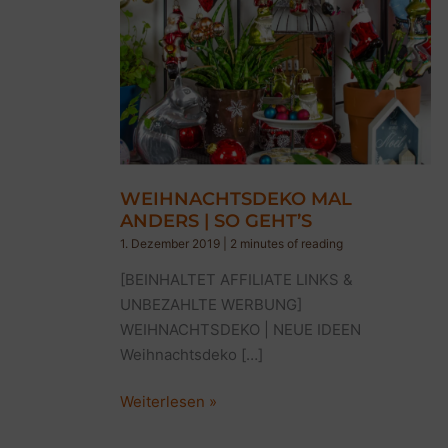
WEIHNACHTSDEKO MAL
ANDERS | SO GEHT’S
1. Dezember 2019
|
2 minutes of reading
[BEINHALTET AFFILIATE LINKS &
UNBEZAHLTE WERBUNG]
WEIHNACHTSDEKO | NEUE IDEEN
Weihnachtsdeko […]
WEIHNACHTSDEKO
Weiterlesen »
MAL