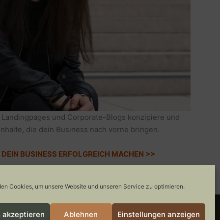
 Landingpages und Corporate-Blogs konzipiere und
Inhalte, die dein Business nach vorne bringen.
IE DEIN BUSINESS ERFOLGREICH MACHEN >>
en Cookies, um unsere Website und unseren Service zu optimieren.
 akzeptieren
Ablehnen
Einstellungen anzeigen
COOKIE-RICHTLINIE
GEWINNSPIELE