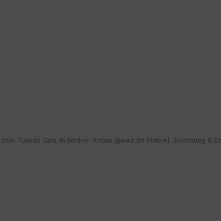
IM
SCANDI
BOHO
STYLE
mit zwei Tuxedo Cats im Berliner Altbau @walz.art Malerei, Zeichnung & C