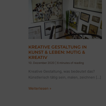
KREATIVE GESTALTUNG IN
KUNST & LEBEN: MUTIG &
KREATIV
10. Dezember 2020
|
6 minutes of reading
Kreative Gestaltung, was bedeutet das?
Künstlerisch tätig sein, malen, zeichnen […]
KREATIVE
Weiterlesen »
GESTALTUNG
IN
KUNST