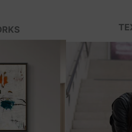
TE
ORKS