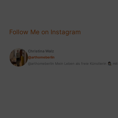
&
LEBEN:
MUTIG
&
Follow Me on Instagram
KREATIV
Christina Walz
@arthomeberlin
@arthomeberlin Mein Leben als freie Künstlerin 👩🏻‍🎨 