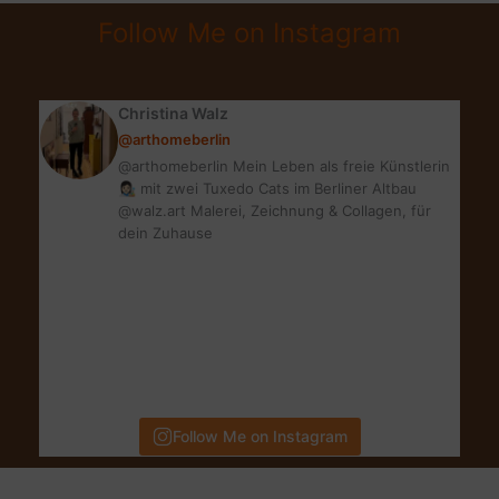
NUDE
Follow Me on Instagram
WATER
FRESH
MAKEUP
Christina Walz
&
@arthomeberlin
GEWINNSPIEL
@arthomeberlin Mein Leben als freie Künstlerin
👩🏻‍🎨 mit zwei Tuxedo Cats im Berliner Altbau
@walz.art Malerei, Zeichnung & Collagen, für
dein Zuhause
Follow Me on Instagram