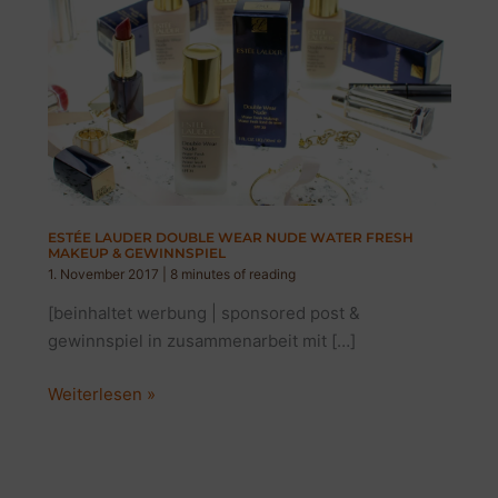
ESTÉE LAUDER DOUBLE WEAR NUDE WATER FRESH
MAKEUP & GEWINNSPIEL
1. November 2017
|
8 minutes of reading
[beinhaltet werbung | sponsored post &
gewinnspiel in zusammenarbeit mit […]
ESTÉE
Weiterlesen »
LAUDER
DOUBLE
WEAR