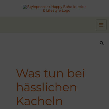
Zum
Inhalt
springen
Suc
Was tun bei
hässlichen
Kacheln