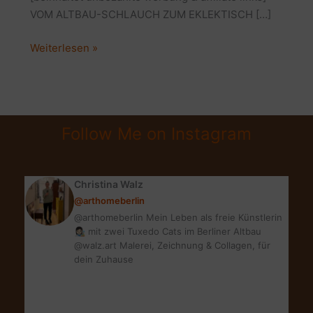
VOM ALTBAU-SCHLAUCH ZUM EKLEKTISCH […]
BADEZIMMER
Weiterlesen »
MAKEOVER:
WELLNESSOASE
MIT
BOHO-
Follow Me on Instagram
ETHNO-
FLAIR
Christina Walz
@arthomeberlin
@arthomeberlin Mein Leben als freie Künstlerin
👩🏻‍🎨 mit zwei Tuxedo Cats im Berliner Altbau
@walz.art Malerei, Zeichnung & Collagen, für
dein Zuhause