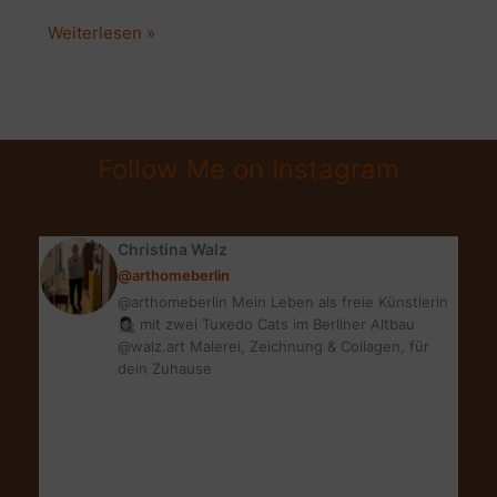
LAST
Weiterlesen »
MINUTE
GESCHENKIDEEN
FÜR
MAMA
Follow Me on Instagram
&
FREUNDIN
Christina Walz
@arthomeberlin
@arthomeberlin Mein Leben als freie Künstlerin
👩🏻‍🎨 mit zwei Tuxedo Cats im Berliner Altbau
@walz.art Malerei, Zeichnung & Collagen, für
dein Zuhause