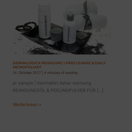
DERMALOGICA REINIGUNG | PRECLEANSE & DAILY
MICROFOLIANT
14. Oktober 2017
|
4 minutes of reading
pr sample | beinhaltet daher werbung
REINIGUNGSÖL & PEELINGPULVER FÜR […]
DERMALOGICA
Weiterlesen »
REINIGUNG
|
PRECLEANSE