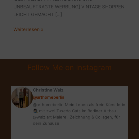
UNBEAUFTRAGTE WERBUNG] VINTAGE SHOPPEN
LEICHT GEMACHT […]
VINTAGE
Weiterlesen »
INTERIOR
&
DEKO
|
Follow Me on Instagram
HIER
FINDEST
DU
Christina Walz
TOLLE
@arthomeberlin
MÖBEL
@arthomeberlin Mein Leben als freie Künstlerin
&
👩🏻‍🎨 mit zwei Tuxedo Cats im Berliner Altbau
MEHR
@walz.art Malerei, Zeichnung & Collagen, für
dein Zuhause