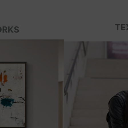
TE
ORKS