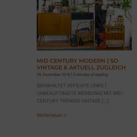
MID CENTURY MODERN | SO
VINTAGE & AKTUELL ZUGLEICH
29. Dezember 2019
|
5 minutes of reading
[BEINHALTET AFFILIATE LINKS |
UNBEAUFTRAGTE WERBUNG] MIT MID-
CENTURY TRENDIG VINTAGE […]
MID
Weiterlesen »
CENTURY
MODERN