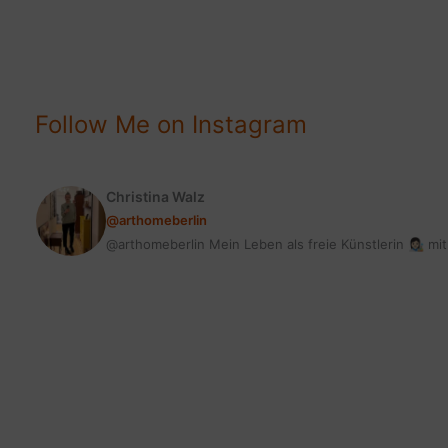
|
SO
VINTAGE
&
AKTUELL
Follow Me on Instagram
ZUGLEICH
Christina Walz
@arthomeberlin
@arthomeberlin Mein Leben als freie Künstlerin 👩🏻‍🎨 