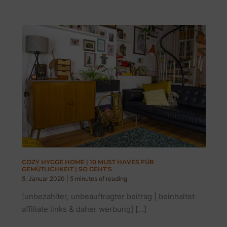
COZY HYGGE HOME | 10 MUST HAVES FÜR
GEMÜTLICHKEIT | SO GEHT’S
5. Januar 2020
|
5 minutes of reading
[unbezahlter, unbeauftragter beitrag | beinhaltet
affiliate links & daher werbung] […]