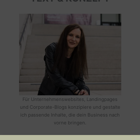
Für Unternehmenswebsites, Landingpages
und Corporate-Blogs konzipiere und gestalte
ich passende Inhalte, die dein Business nach
vorne bringen.
HOLE DIR TEXTE, DIE DEIN BUSINESS