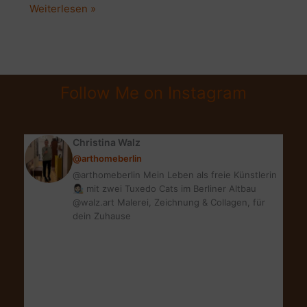
COZY
Weiterlesen »
HYGGE
HOME
|
10
Follow Me on Instagram
MUST
HAVES
FÜR
Christina Walz
GEMÜTLICHKEIT
@arthomeberlin
|
@arthomeberlin Mein Leben als freie Künstlerin
SO
👩🏻‍🎨 mit zwei Tuxedo Cats im Berliner Altbau
GEHT’S
@walz.art Malerei, Zeichnung & Collagen, für
dein Zuhause