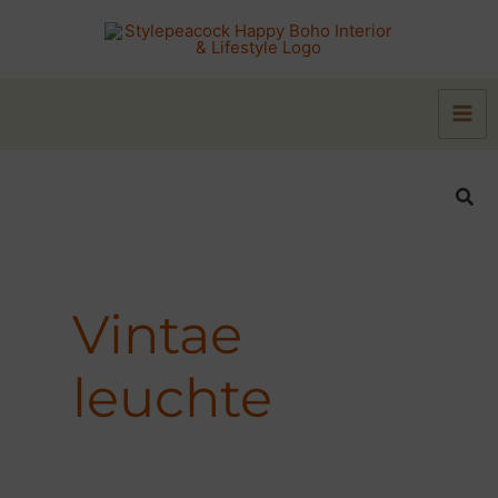
Zum
Inhalt
springen
Suc
Vintae
leuchte