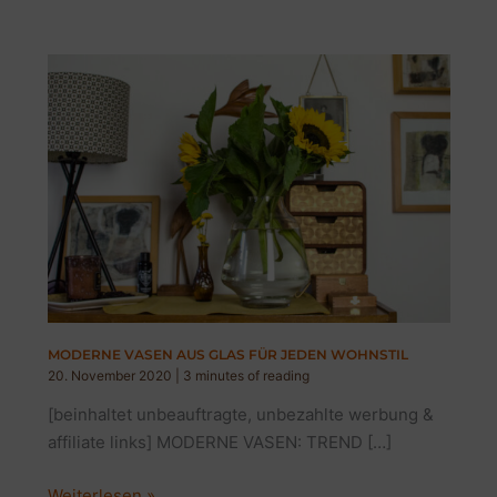
MODERNE VASEN AUS GLAS FÜR JEDEN WOHNSTIL
20. November 2020
|
3 minutes of reading
[beinhaltet unbeauftragte, unbezahlte werbung &
affiliate links] MODERNE VASEN: TREND […]
MODERNE
Weiterlesen »