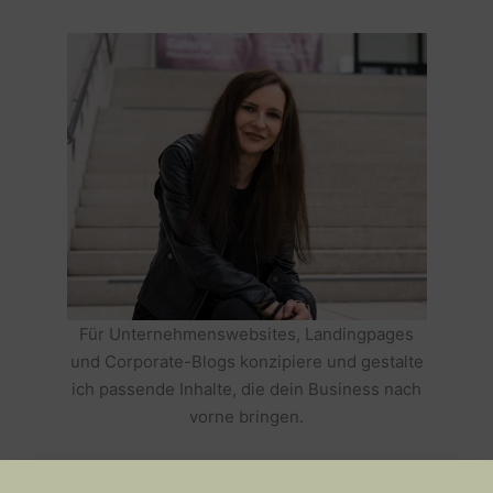
Für Unternehmenswebsites, Landingpages
und Corporate-Blogs konzipiere und gestalte
ich passende Inhalte, die dein Business nach
vorne bringen.
HOLE DIR TEXTE, DIE DEIN BUSINESS