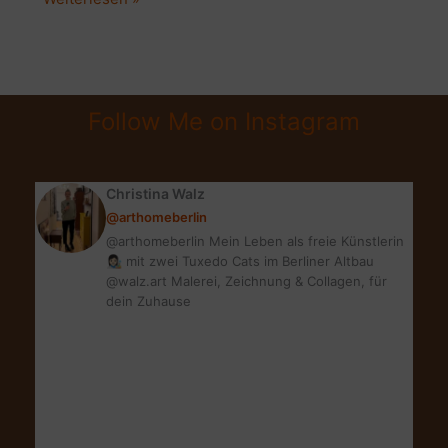
VASEN
AUS
GLAS
FÜR
Follow Me on Instagram
JEDEN
WOHNSTIL
Christina Walz
@arthomeberlin
@arthomeberlin Mein Leben als freie Künstlerin
👩🏻‍🎨 mit zwei Tuxedo Cats im Berliner Altbau
@walz.art Malerei, Zeichnung & Collagen, für
dein Zuhause