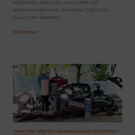
erhaltenden Werke der maurischen und
islamischen Baukunst. Die besten Tipps zum
Besuch der Alhambra!
WELTKULTURERBE
Weiterlesen »
ALHAMBRA
IN
GRANADA
|
5
SUPER
TIPPS
FÜR
DEINEN
TRIP
MEINE DREI LIEBSTEN URLAUBS-MAKEUP-ESSENTIALS |