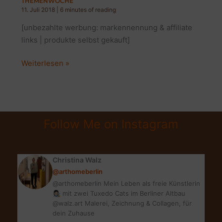
THEMENWOCHE
11. Juli 2018
|
6 minutes of reading
[unbezahlte werbung: markennennung & affiliate
links | produkte selbst gekauft]
MEINE
Weiterlesen »
DREI
LIEBSTEN
URLAUBS-
MAKEUP-
Follow Me on Instagram
ESSENTIALS
|
THEMENWOCHE
Christina Walz
@arthomeberlin
@arthomeberlin Mein Leben als freie Künstlerin
👩🏻‍🎨 mit zwei Tuxedo Cats im Berliner Altbau
@walz.art Malerei, Zeichnung & Collagen, für
dein Zuhause