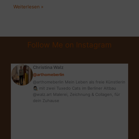
MEINE
Weiterlesen »
DREI
LIEBSTEN
URLAUBS-
MAKEUP-
Follow Me on Instagram
ESSENTIALS
|
THEMENWOCHE
Christina Walz
@arthomeberlin
@arthomeberlin Mein Leben als freie Künstlerin
👩🏻‍🎨 mit zwei Tuxedo Cats im Berliner Altbau
@walz.art Malerei, Zeichnung & Collagen, für
dein Zuhause