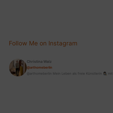
Boho
Style:
Tolle
Balkon
Deko
Tipps
Follow Me on Instagram
Christina Walz
@arthomeberlin
@arthomeberlin Mein Leben als freie Künstlerin 👩🏻‍🎨 