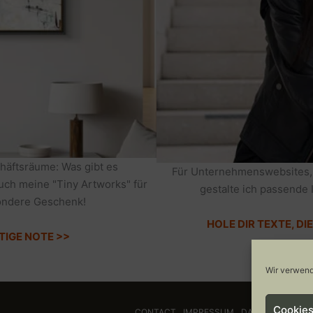
häftsräume: Was gibt es
Für Unternehmenswebsites,
auch meine "Tiny Artworks" für
gestalte ich passende 
sondere Geschenk!
HOLE DIR TEXTE, D
TIGE NOTE >>
Wir verwend
Cookies
CONTACT
IMPRESSUM
DATENSCHUTZ