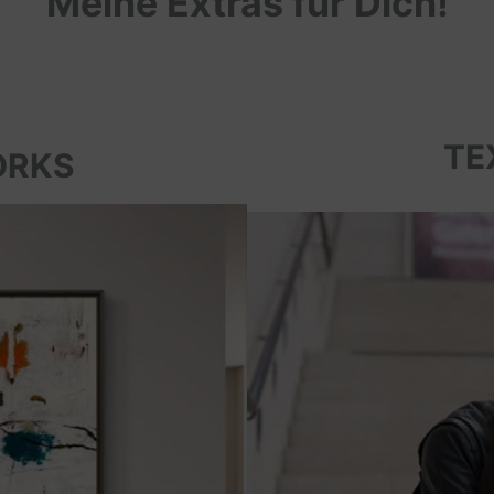
Meine Extras für Dich!
TE
ORKS