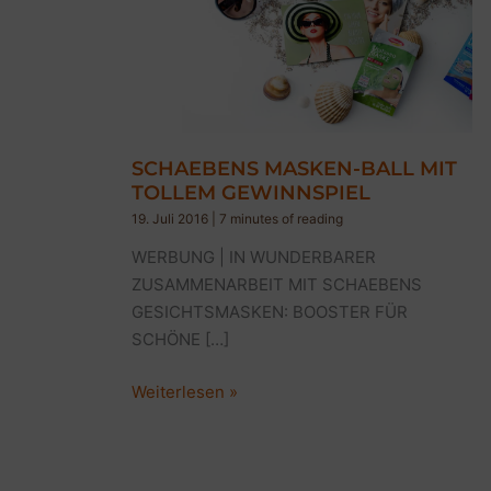
SCHAEBENS MASKEN-BALL MIT
TOLLEM GEWINNSPIEL
19. Juli 2016
|
7 minutes of reading
WERBUNG | IN WUNDERBARER
ZUSAMMENARBEIT MIT SCHAEBENS
GESICHTSMASKEN: BOOSTER FÜR
SCHÖNE […]
SCHAEBENS
Weiterlesen »
MASKEN-
BALL
MIT