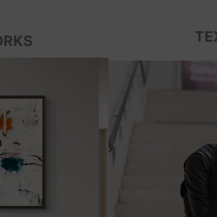
TE
ORKS