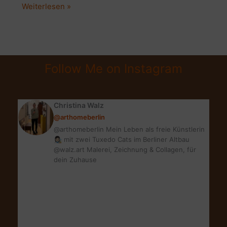
BLOG
Weiterlesen »
JAHRESRÜCKBLICK
2019
|
DIE
Follow Me on Instagram
ERFOLGREICHSTEN
BEITRÄGE
#stylepeacock2019
Christina Walz
@arthomeberlin
@arthomeberlin Mein Leben als freie Künstlerin
👩🏻‍🎨 mit zwei Tuxedo Cats im Berliner Altbau
@walz.art Malerei, Zeichnung & Collagen, für
dein Zuhause