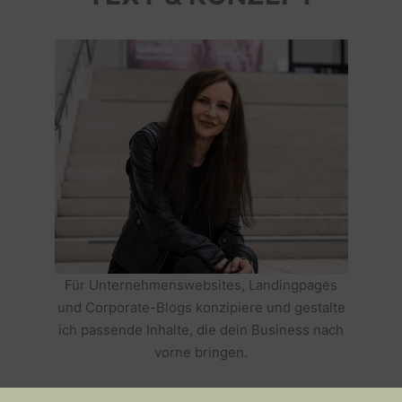
Für Unternehmenswebsites, Landingpages
und Corporate-Blogs konzipiere und gestalte
ich passende Inhalte, die dein Business nach
vorne bringen.
HOLE DIR TEXTE, DIE DEIN BUSINESS