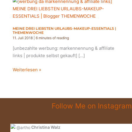
MEINE DREI LIEBSTEN URLAUBS-MAKEUP-ESSENTIALS |
THEMENWOCHE
11. Juli 2018
|
6 minutes of reading
[unbezahlte werbung: markennennung & affiliate
links | produkte selbst gekauft] […]
MEINE
Weiterlesen »
DREI
LIEBSTEN
URLAUBS-
MAKEUP-
Follow Me on Instagram
ESSENTIALS
|
THEMENWOCHE
Christina Walz