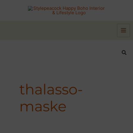
Zum
Inhalt
springen
Suc
thalasso-
maske