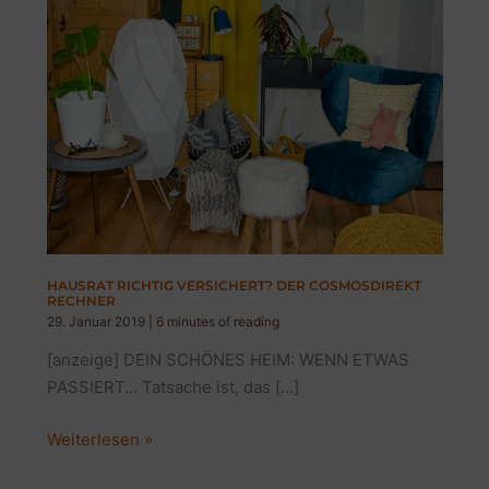
HAUSRAT RICHTIG VERSICHERT? DER COSMOSDIREKT
RECHNER
29. Januar 2019
|
6 minutes of reading
[anzeige] DEIN SCHÖNES HEIM: WENN ETWAS
PASSIERT… Tatsache ist, das […]
HAUSRAT
Weiterlesen »
RICHTIG