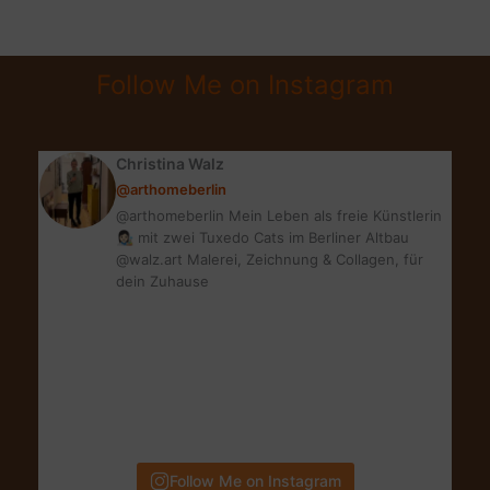
VERSICHERT?
DER
COSMOSDIREKT
Follow Me on Instagram
RECHNER
Christina Walz
@arthomeberlin
@arthomeberlin Mein Leben als freie Künstlerin
👩🏻‍🎨 mit zwei Tuxedo Cats im Berliner Altbau
@walz.art Malerei, Zeichnung & Collagen, für
dein Zuhause
Follow Me on Instagram