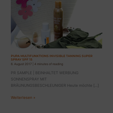
PUPA MULTIFUNKTIONS INVISIBLE TANNING SUPER
SPRAY SPF 15
6. August 2017
|
4 minutes of reading
PR SAMPLE | BEINHALTET WERBUNG
SONNENSPRAY MIT
BRÄUNUNGSBESCHLEUNIGER Heute möchte […]
PUPA
Weiterlesen »
MULTIFUNKTIONS
INVISIBLE