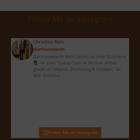
TANNING
SUPER
Follow Me on Instagram
SPRAY
SPF
15
Christina Walz
@arthomeberlin
@arthomeberlin Mein Leben als freie Künstlerin
👩🏻‍🎨 mit zwei Tuxedo Cats im Berliner Altbau
@walz.art Malerei, Zeichnung & Collagen, für
dein Zuhause
Follow Me on Instagram