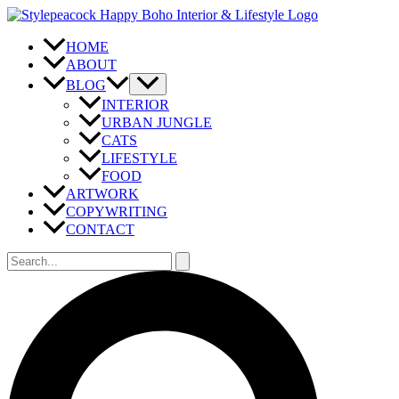
Zum
Inhalt
springen
HOME
ABOUT
BLOG
INTERIOR
URBAN JUNGLE
CATS
LIFESTYLE
FOOD
ARTWORK
COPYWRITING
CONTACT
Suchen
nach:
Suchen