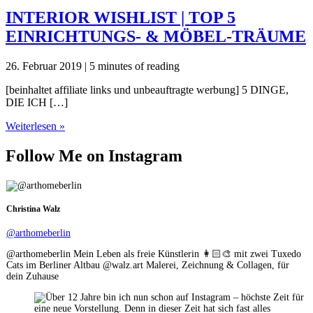
INTERIOR WISHLIST | TOP 5
EINRICHTUNGS- & MÖBEL-TRÄUME
26. Februar 2019
|
5 minutes of reading
[beinhaltet affiliate links und unbeauftragte werbung] 5 DINGE,
DIE ICH […]
INTERIOR
Weiterlesen »
WISHLIST
|
Follow Me on Instagram
TOP
5
EINRICHTUNGS-
&
Christina Walz
MÖBEL-
TRÄUME
@arthomeberlin
@arthomeberlin Mein Leben als freie Künstlerin 👩🏻‍🎨 mit zwei Tuxedo
Cats im Berliner Altbau @walz.art Malerei, Zeichnung & Collagen, für
dein Zuhause