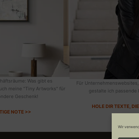
häftsräume: Was gibt es
Für Unternehmenswebsites,
auch meine "Tiny Artworks" für
gestalte ich passende 
sondere Geschenk!
HOLE DIR TEXTE, D
TIGE NOTE >>
Wir verwend