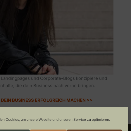
 Landingpages und Corporate-Blogs konzipiere und
Inhalte, die dein Business nach vorne bringen.
IE DEIN BUSINESS ERFOLGREICH MACHEN >>
en Cookies, um unsere Website und unseren Service zu optimieren.