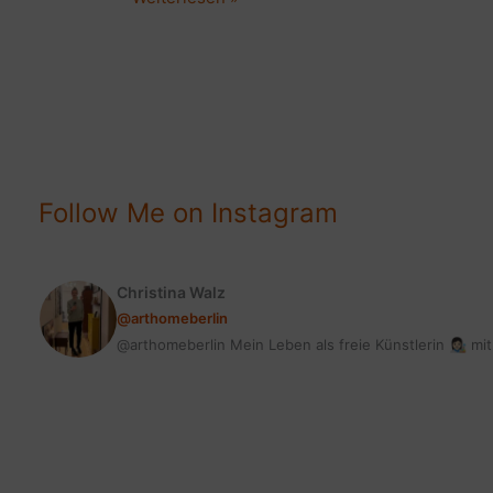
nachrüsten:
Toller
DIY
Altbau-
Flair
für
deine
Follow Me on Instagram
Fenster
Christina Walz
@arthomeberlin
@arthomeberlin Mein Leben als freie Künstlerin 👩🏻‍🎨 