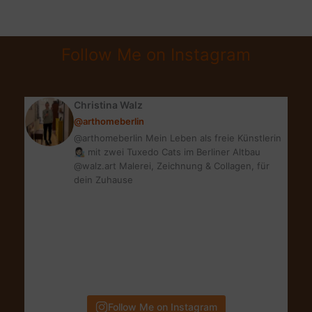
TRÄUME
|
VINTAGE
Follow Me on Instagram
SCANDI
BEDROOM
Christina Walz
@arthomeberlin
@arthomeberlin Mein Leben als freie Künstlerin
👩🏻‍🎨 mit zwei Tuxedo Cats im Berliner Altbau
@walz.art Malerei, Zeichnung & Collagen, für
dein Zuhause
Follow Me on Instagram