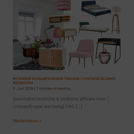
INTERIOR SCHLAFZIMMER-TRÄUME | VINTAGE SCANDI
BEDROOM
5. Juni 2018
|
7 minutes of reading
[beinhaltet textliche & bildliche affiliate links |
unbeauftragte werbung] DAS […]
INTERIOR
Weiterlesen »
SCHLAFZIMMER-