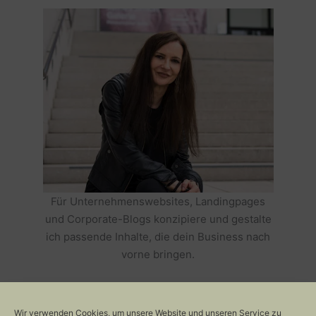
Für Unternehmenswebsites, Landingpages
und Corporate-Blogs konzipiere und gestalte
ich passende Inhalte, die dein Business nach
vorne bringen.
HOLE DIR TEXTE, DIE DEIN BUSINESS
ERFOLGREICH MACHEN >>
Wir verwenden Cookies, um unsere Website und unseren Service zu