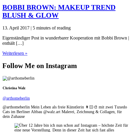
BOBBI BROWN: MAKEUP TREND
BLUSH & GLOW
13. April 2017
|
5 minutes of reading
Eigenständiger Post in wunderbarer Kooperation mit Bobbi Brown |
enthält […]
BOBBI
Weiterlesen »
BROWN:
MAKEUP
Follow Me on Instagram
TREND
BLUSH
&
GLOW
Christina Walz
@arthomeberlin
@arthomeberlin Mein Leben als freie Künstlerin 👩🏻‍🎨 mit zwei Tuxedo
Cats im Berliner Altbau @walz.art Malerei, Zeichnung & Collagen, für
dein Zuhause