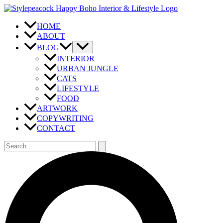
Zum
Inhalt
springen
HOME
ABOUT
BLOG
INTERIOR
URBAN JUNGLE
CATS
LIFESTYLE
FOOD
ARTWORK
COPYWRITING
CONTACT
Suchen
nach:
Suchen