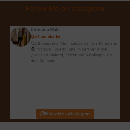
LOVE
Follow Me on Instagram
EDP
|
WIE
Christina Walz
EIN
@arthomeberlin
SOMMERTAG
@arthomeberlin Mein Leben als freie Künstlerin
👩🏻‍🎨 mit zwei Tuxedo Cats im Berliner Altbau
@walz.art Malerei, Zeichnung & Collagen, für
dein Zuhause
Follow Me on Instagram