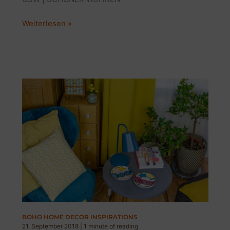
GSW:
Weiterlesen »
GLAMOUR
SHOPPING
WEEK
HERBST
2018
BOHO HOME DECOR INSPIRATIONS
21. September 2018
|
1 minute of reading