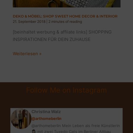
DEKO & MÖBEL: SHOP SWEET HOME DECOR & INTERIOR
21. September 2018
|
2 minutes of reading
[beinhaltet werbung & affiiate links] SHOPPING
INSPIRATIONEN FÜR DEIN ZUHAUSE
DEKO
Weiterlesen »
&
MÖBEL:
SHOP
SWEET
Follow Me on Instagram
HOME
DECOR
&
Christina Walz
INTERIOR
@arthomeberlin
@arthomeberlin Mein Leben als freie Künstlerin
👩🏻‍🎨 mit zwei Tuxedo Cats im Berliner Altbau