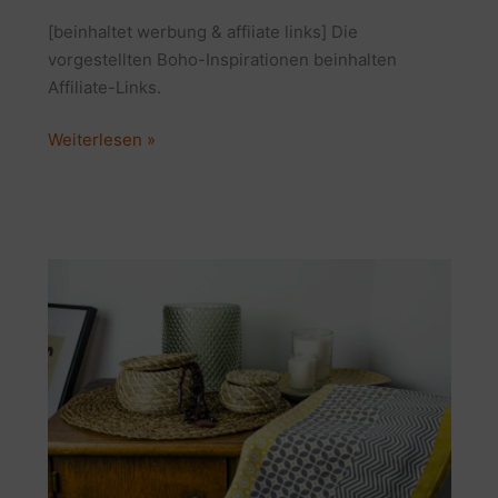
[beinhaltet werbung & affiiate links] Die
vorgestellten Boho-Inspirationen beinhalten
Affiliate-Links.
BOHO
Weiterlesen »
HOME
DECOR
INSPIRATIONS