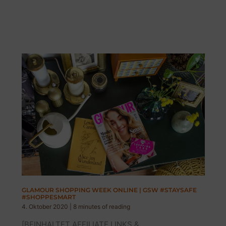
GLAMOUR SHOPPING WEEK ONLINE | GSW #STAYSAFE
#SHOPPESMART
4. Oktober 2020
|
8 minutes of reading
[BEINHALTET AFFILIATE LINKS &