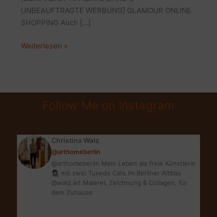
UNBEAUFTRAGTE WERBUNG] GLAMOUR ONLINE
SHOPPING Auch […]
GLAMOUR
Weiterlesen »
SHOPPING
WEEK
ONLINE
|
Follow Me on Instagram
GSW
#staysafe
#shoppesmart
Christina Walz
@arthomeberlin
@arthomeberlin Mein Leben als freie Künstlerin
👩🏻‍🎨 mit zwei Tuxedo Cats im Berliner Altbau
@walz.art Malerei, Zeichnung & Collagen, für
dein Zuhause