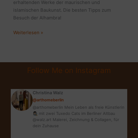
erhaltenden Werke der maurischen und
islamischen Baukunst. Die besten Tipps zum
Besuch der Alhambra!
WELTKULTURERBE
Weiterlesen »
ALHAMBRA
IN
GRANADA
|
Follow Me on Instagram
5
SUPER
TIPPS
Christina Walz
FÜR
@arthomeberlin
DEINEN
@arthomeberlin Mein Leben als freie Künstlerin
TRIP
👩🏻‍🎨 mit zwei Tuxedo Cats im Berliner Altbau
@walz.art Malerei, Zeichnung & Collagen, für
dein Zuhause