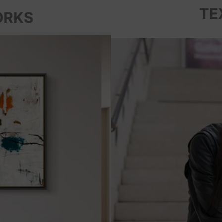
TE
ORKS