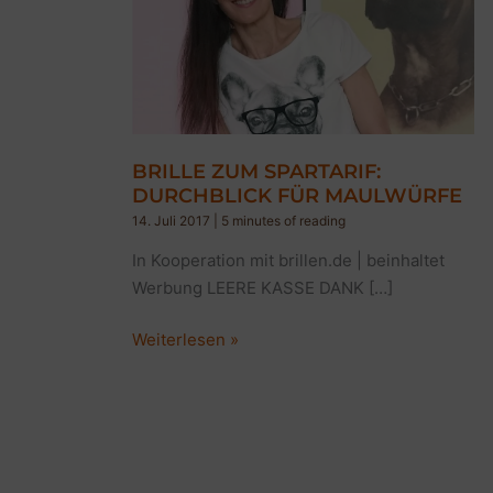
BRILLE ZUM SPARTARIF:
DURCHBLICK FÜR MAULWÜRFE
14. Juli 2017
|
5 minutes of reading
In Kooperation mit brillen.de | beinhaltet
Werbung LEERE KASSE DANK […]
BRILLE
Weiterlesen »
ZUM
SPARTARIF:
DURCHBLICK
FÜR
MAULWÜRFE