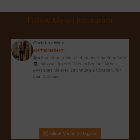
BIN
GROSS
Follow Me on Instagram
&
DAS
IST
Christina Walz
GUT
@arthomeberlin
SO!
@arthomeberlin Mein Leben als freie Künstlerin
👩🏻‍🎨 mit zwei Tuxedo Cats im Berliner Altbau
@walz.art Malerei, Zeichnung & Collagen, für
dein Zuhause
Follow Me on Instagram