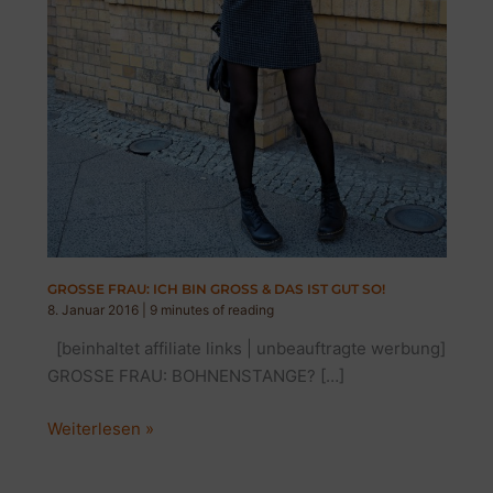
GROSSE FRAU: ICH BIN GROSS & DAS IST GUT SO!
8. Januar 2016
|
9 minutes of reading
[beinhaltet affiliate links | unbeauftragte werbung]
GROSSE FRAU: BOHNENSTANGE? […]
GROSSE
Weiterlesen »
FRAU:
ICH