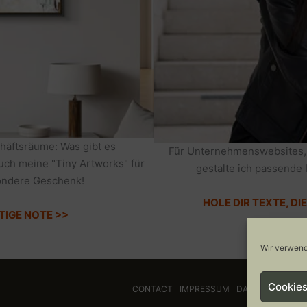
häftsräume: Was gibt es
Für Unternehmenswebsites,
auch meine "Tiny Artworks" für
gestalte ich passende 
sondere Geschenk!
HOLE DIR TEXTE, D
TIGE NOTE >>
Wir verwend
Cookies
CONTACT
IMPRESSUM
DATENSCHUTZ