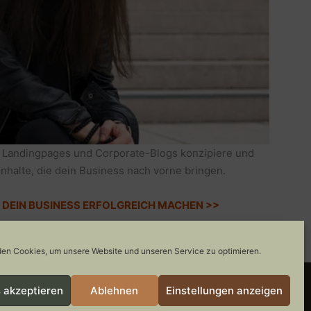
 Landingpages und Corporate-Blogs konzipiere und
Inhalte, die dein Business nach vorne bringen.
IE DEIN BUSINESS ERFOLGREICH MACHEN >>
en Cookies, um unsere Website und unseren Service zu optimieren.
 akzeptieren
Ablehnen
Einstellungen anzeigen
COOKIE-RICHTLINIE
GEWINNSPIELE