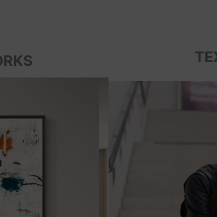
TE
ORKS