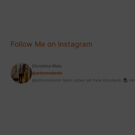
VINTAGE,
RETRO
ODER
MODERN
|
Follow Me on Instagram
FRISIERKOMMODEN
Christina Walz
@arthomeberlin
@arthomeberlin Mein Leben als freie Künstlerin 👩🏻‍🎨 