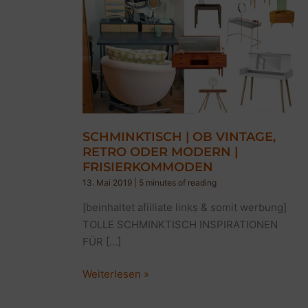
SCHMINKTISCH | OB VINTAGE,
RETRO ODER MODERN |
FRISIERKOMMODEN
13. Mai 2019
|
5 minutes of reading
[beinhaltet afiiliate links & somit werbung]
TOLLE SCHMINKTISCH INSPIRATIONEN
FÜR […]
SCHMINKTISCH
Weiterlesen »
|
OB