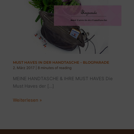
MUST HAVES IN DER HANDTASCHE – BLOGPARADE
2. März 2017
|
8 minutes of reading
MEINE HANDTASCHE & IHRE MUST HAVES Die
Must Haves der […]
MUST
Weiterlesen »
HAVES
IN
DER
HANDTASCHE