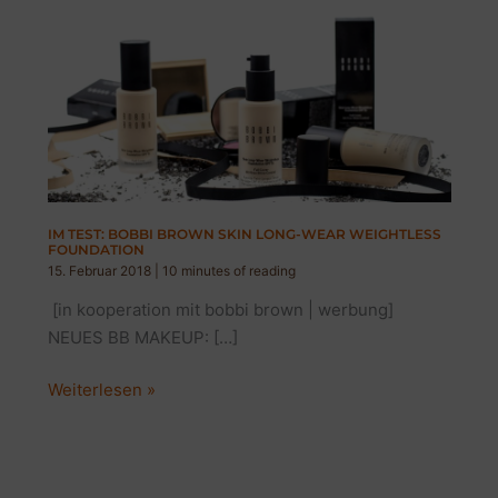
IM TEST: BOBBI BROWN SKIN LONG-WEAR WEIGHTLESS
FOUNDATION
15. Februar 2018
|
10 minutes of reading
[in kooperation mit bobbi brown | werbung]
NEUES BB MAKEUP: […]
IM
Weiterlesen »
TEST:
BOBBI
BROWN