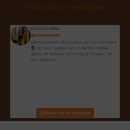
SKIN
Follow Me on Instagram
LONG-
WEAR
WEIGHTLESS
Christina Walz
FOUNDATION
@arthomeberlin
@arthomeberlin Mein Leben als freie Künstlerin
👩🏻‍🎨 mit zwei Tuxedo Cats im Berliner Altbau
@walz.art Malerei, Zeichnung & Collagen, für
dein Zuhause
Follow Me on Instagram