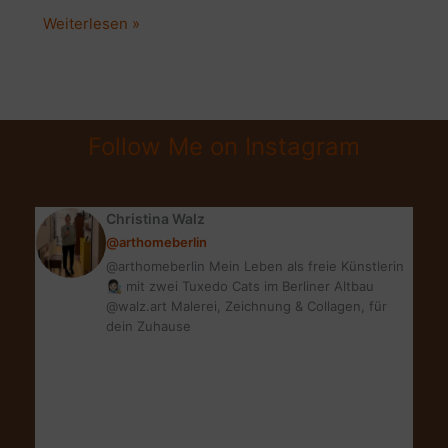
OUTLET
Weiterlesen »
TEPPICHE:
ALLERIGKER
FREUNDLICH
&
Follow Me on Instagram
STYLISCH
Christina Walz
@arthomeberlin
@arthomeberlin Mein Leben als freie Künstlerin
👩🏻‍🎨 mit zwei Tuxedo Cats im Berliner Altbau
@walz.art Malerei, Zeichnung & Collagen, für
dein Zuhause