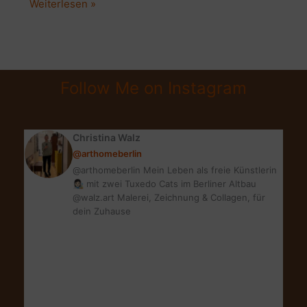
Zimmerpflanzen
Weiterlesen »
im
Frühling:
5
super
Follow Me on Instagram
Pflanzentipps
Christina Walz
@arthomeberlin
@arthomeberlin Mein Leben als freie Künstlerin
👩🏻‍🎨 mit zwei Tuxedo Cats im Berliner Altbau
@walz.art Malerei, Zeichnung & Collagen, für
dein Zuhause