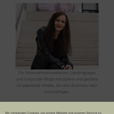
Für Unternehmenswebsites, Landingpages
und Corporate-Blogs konzipiere und gestalte
ich passende Inhalte, die dein Business nach
vorne bringen.
HOLE DIR TEXTE, DIE DEIN BUSINESS
ERFOLGREICH MACHEN >>
Wir verwenden Cookies, um unsere Website und unseren Service zu