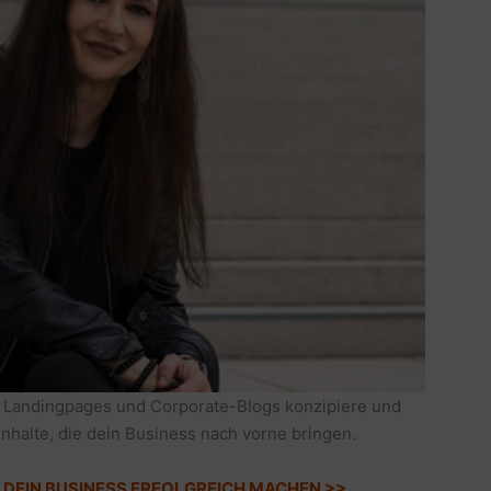
 Landingpages und Corporate-Blogs konzipiere und
Inhalte, die dein Business nach vorne bringen.
IE DEIN BUSINESS ERFOLGREICH MACHEN >>