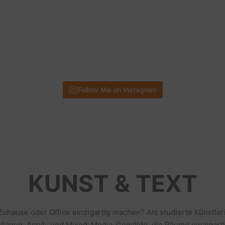
Follow Me on Instagram
KUNST & TEXT
 Zuhause oder Office einzigartig machen? Als studierte Künstl
llagen, Acryl- und Mixed-Media-Gemälde, die Räume einzigarti