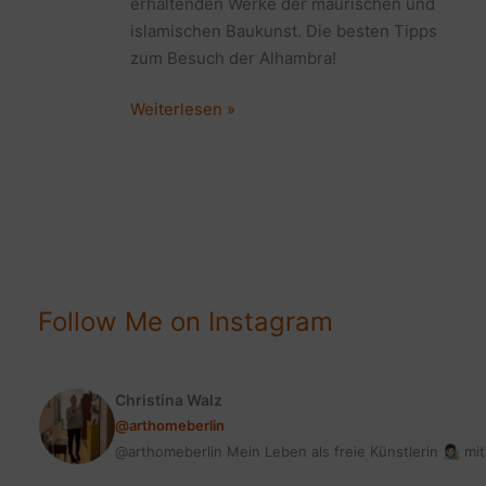
erhaltenden Werke der maurischen und
islamischen Baukunst. Die besten Tipps
zum Besuch der Alhambra!
WELTKULTURERBE
Weiterlesen »
ALHAMBRA
IN
GRANADA
|
5
SUPER
TIPPS
Follow Me on Instagram
FÜR
DEINEN
TRIP
Christina Walz
@arthomeberlin
@arthomeberlin Mein Leben als freie Künstlerin 👩🏻‍🎨 