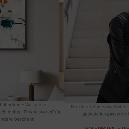
häftsräume: Was gibt es
Für Unternehmenswebsites,
auch meine "Tiny Artworks" für
gestalte ich passende 
sondere Geschenk!
HOLE DIR TEXTE, D