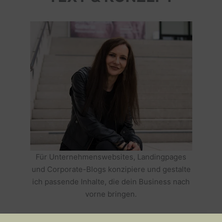
Für Unternehmenswebsites, Landingpages
und Corporate-Blogs konzipiere und gestalte
ich passende Inhalte, die dein Business nach
vorne bringen.
HOLE DIR TEXTE, DIE DEIN BUSINESS