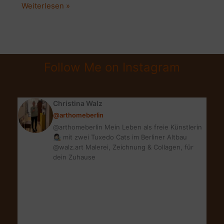
SHOPPING
Weiterlesen »
WEEK
TIPPS
|
SPARE
Follow Me on Instagram
BEI
DER
GSW
Christina Walz
HERBST
@arthomeberlin
2019
@arthomeberlin Mein Leben als freie Künstlerin
👩🏻‍🎨 mit zwei Tuxedo Cats im Berliner Altbau
@walz.art Malerei, Zeichnung & Collagen, für
dein Zuhause