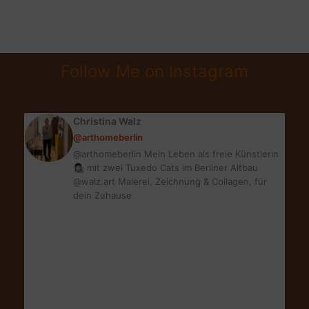
CENTURY
MODERN
|
SO
Follow Me on Instagram
VINTAGE
&
AKTUELL
Christina Walz
ZUGLEICH
@arthomeberlin
@arthomeberlin Mein Leben als freie Künstlerin
👩🏻‍🎨 mit zwei Tuxedo Cats im Berliner Altbau
@walz.art Malerei, Zeichnung & Collagen, für
dein Zuhause