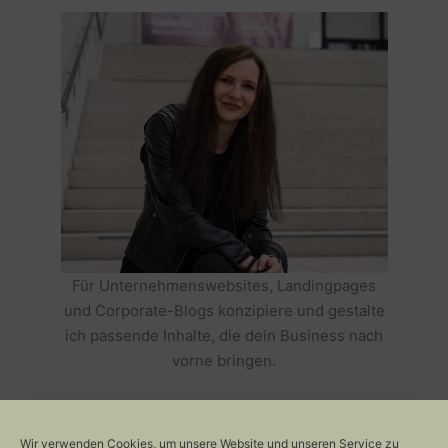
Für Unternehmenswebsites, Landingpages
und Corporate-Blogs konzipiere und gestalte
ich passende Inhalte, die dein Business nach
vorne bringen.
HOLE DIR TEXTE, DIE DEIN BUSINESS
ERFOLGREICH MACHEN >>
Wir verwenden Cookies, um unsere Website und unseren Service zu