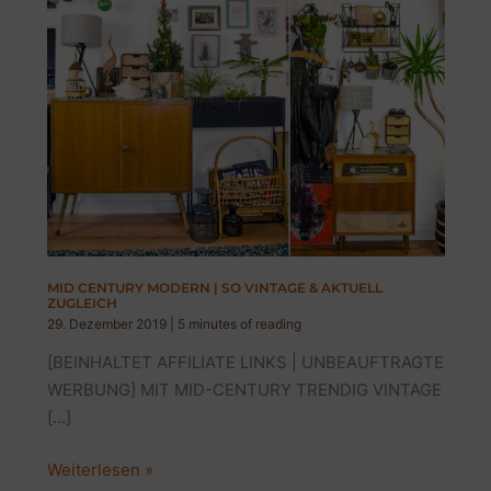
MID CENTURY MODERN | SO VINTAGE & AKTUELL
ZUGLEICH
29. Dezember 2019
|
5 minutes of reading
[BEINHALTET AFFILIATE LINKS | UNBEAUFTRAGTE
WERBUNG] MIT MID-CENTURY TRENDIG VINTAGE
[…]
MID
Weiterlesen »