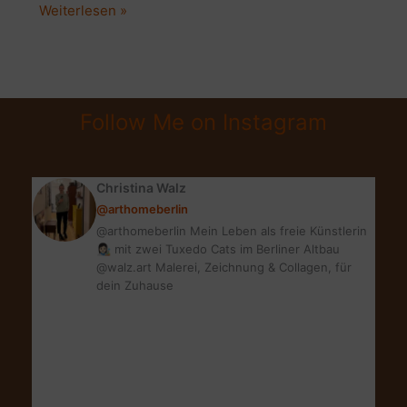
BADEZIMMER
Weiterlesen »
MAKEOVER:
WELLNESSOASE
MIT
BOHO-
Follow Me on Instagram
ETHNO-
FLAIR
Christina Walz
@arthomeberlin
@arthomeberlin Mein Leben als freie Künstlerin
👩🏻‍🎨 mit zwei Tuxedo Cats im Berliner Altbau
@walz.art Malerei, Zeichnung & Collagen, für
dein Zuhause