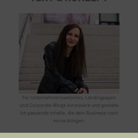
Für Unternehmenswebsites, Landingpages
und Corporate-Blogs konzipiere und gestalte
ich passende Inhalte, die dein Business nach
vorne bringen.
HOLE DIR TEXTE, DIE DEIN BUSINESS