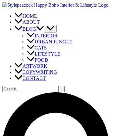
Zum
Inhalt
springen
HOME
ABOUT
BLOG
INTERIOR
URBAN JUNGLE
CATS
LIFESTYLE
FOOD
ARTWORK
COPYWRITING
CONTACT
Suchen
nach:
Suchen