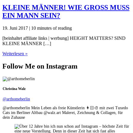
KLEINE MÄNNER! WIE GROSS MUSS
EIN MANN SEIN?
19. Juni 2017
|
10 minutes of reading
[beinhaltet affiliate links | werbung] HEIGHT MATTERS? SIND
KLEINE MÄNNER […]
KLEINE
Weiterlesen »
MÄNNER!
WIE
Follow Me on Instagram
GROSS
MUSS
EIN
MANN
Christina Walz
SEIN?
@arthomeberlin
@arthomeberlin Mein Leben als freie Künstlerin 👩🏻‍🎨 mit zwei Tuxedo
Cats im Berliner Altbau @walz.art Malerei, Zeichnung & Collagen, für
dein Zuhause