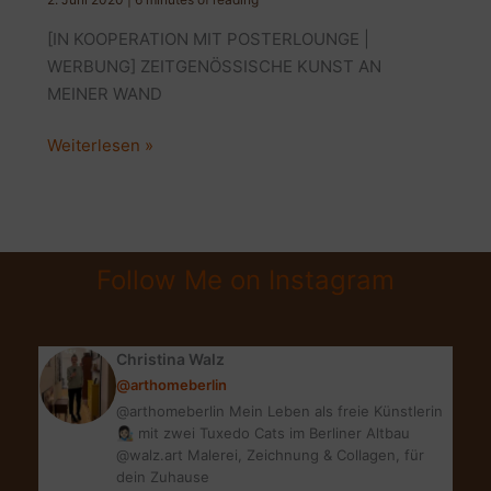
[IN KOOPERATION MIT POSTERLOUNGE |
WERBUNG] ZEITGENÖSSISCHE KUNST AN
MEINER WAND
AKTUELLE
Weiterlesen »
KUNSTDRUCKE
VON
POSTERLOUNGE
+
Follow Me on Instagram
GEWINNSPIEL
Christina Walz
@arthomeberlin
@arthomeberlin Mein Leben als freie Künstlerin
👩🏻‍🎨 mit zwei Tuxedo Cats im Berliner Altbau
@walz.art Malerei, Zeichnung & Collagen, für
dein Zuhause