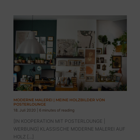
MODERNE MALEREI | MEINE HOLZBILDER VON
POSTERLOUNGE
18. Juli 2020
|
6 minutes of reading
[IN KOOPERATION MIT POSTERLOUNGE |
WERBUNG] KLASSISCHE MODERNE MALEREI AUF
HOLZ […]