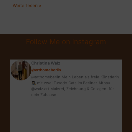
OSTERN
Weiterlesen »
|
SCANDI,
NATURAL,
MINIMALISM:
Follow Me on Instagram
TOLLE
IDEEN
Christina Walz
@arthomeberlin
@arthomeberlin Mein Leben als freie Künstlerin
👩🏻‍🎨 mit zwei Tuxedo Cats im Berliner Altbau
@walz.art Malerei, Zeichnung & Collagen, für
dein Zuhause