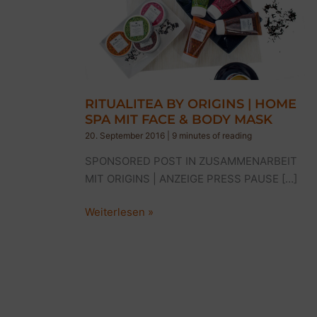
RITUALITEA BY ORIGINS | HOME
SPA MIT FACE & BODY MASK
20. September 2016
|
9 minutes of reading
SPONSORED POST IN ZUSAMMENARBEIT
MIT ORIGINS | ANZEIGE PRESS PAUSE […]
RITUALITEA
Weiterlesen »
BY
ORIGINS
|
HOME
SPA