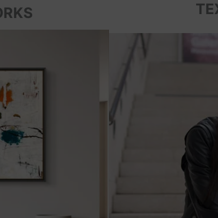
TE
ORKS