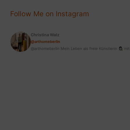
MIT
FACE
Follow Me on Instagram
&
BODY
MASK
Christina Walz
@arthomeberlin
@arthomeberlin Mein Leben als freie Künstlerin 👩🏻‍🎨 