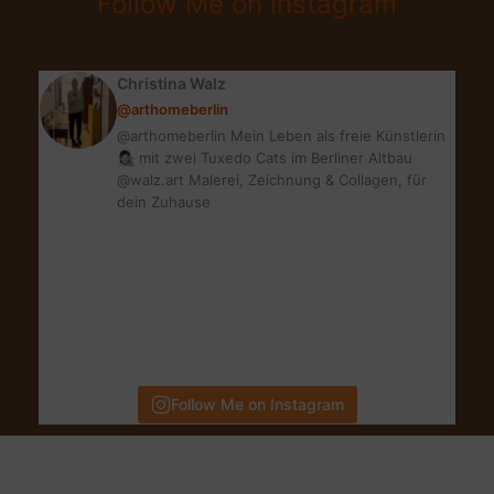
Follow Me on Instagram
MAKEUP
ALS
GAST
Christina Walz
@arthomeberlin
@arthomeberlin Mein Leben als freie Künstlerin
👩🏻‍🎨 mit zwei Tuxedo Cats im Berliner Altbau
@walz.art Malerei, Zeichnung & Collagen, für
dein Zuhause
Follow Me on Instagram