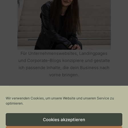
Für Unternehmenswebsites, Landingpages
und Corporate-Blogs konzipiere und gestalte
ich passende Inhalte, die dein Business nach
vorne bringen.
HOLE DIR TEXTE, DIE DEIN BUSINESS
ERFOLGREICH MACHEN >>
Wir verwenden Cookies, um unsere Website und unseren Service zu
optimieren.
Cookies akzeptieren
Copyright © 2026 Stylepeacock: Interior, Plants, Cats & Art