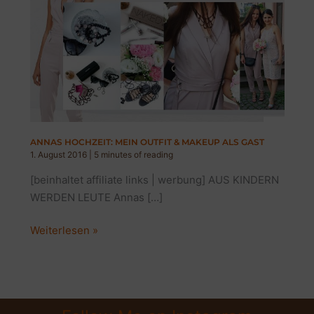
ANNAS HOCHZEIT: MEIN OUTFIT & MAKEUP ALS GAST
1. August 2016
|
5 minutes of reading
[beinhaltet affiliate links | werbung] AUS KINDERN
WERDEN LEUTE Annas […]
ANNAS
Weiterlesen »
HOCHZEIT:
MEIN
OUTFIT
&