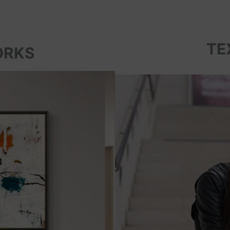
TE
ORKS