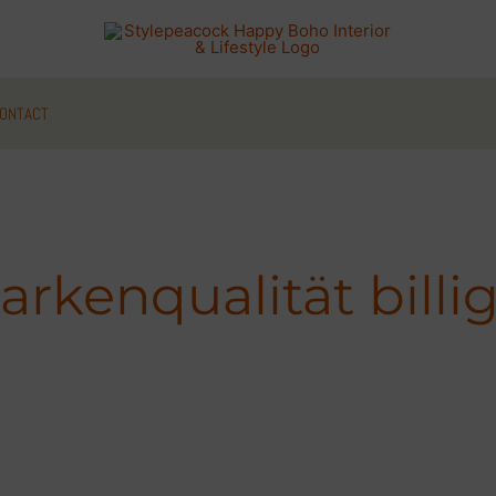
ONTACT
rkenqualität billi