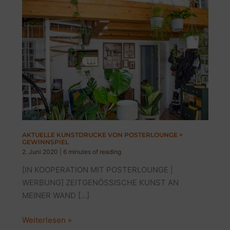
AKTUELLE KUNSTDRUCKE VON POSTERLOUNGE +
GEWINNSPIEL
2. Juni 2020
|
6 minutes of reading
[IN KOOPERATION MIT POSTERLOUNGE |
WERBUNG] ZEITGENÖSSISCHE KUNST AN
MEINER WAND […]
AKTUELLE
Weiterlesen »