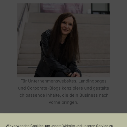
Für Unternehmenswebsites, Landingpages
und Corporate-Blogs konzipiere und gestalte
ich passende Inhalte, die dein Business nach
vorne bringen.
HOLE DIR TEXTE, DIE DEIN BUSINESS
ERFOLGREICH MACHEN >>
Wir verwenden Cookies, um unsere Website und unseren Service zu