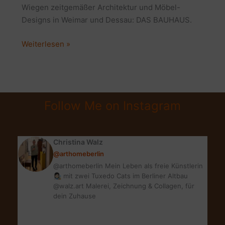
Wiegen zeitgemäßer Architektur und Möbel-
Designs in Weimar und Dessau: DAS BAUHAUS.
DAS
Weiterlesen »
BAUHAUS
ALS
ULTIMATIVE
BASIS
Follow Me on Instagram
MODERNER
MÖBEL
Christina Walz
@arthomeberlin
@arthomeberlin Mein Leben als freie Künstlerin
👩🏻‍🎨 mit zwei Tuxedo Cats im Berliner Altbau
@walz.art Malerei, Zeichnung & Collagen, für
dein Zuhause